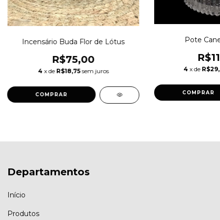
Pote Cane
Incensário Buda Flor de Lótus
R$11
R$75,00
4
x de
R$29
4
x de
R$18,75
sem juros
COMPRAR
COMPRAR
Departamentos
Início
Produtos